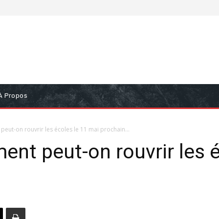
À Propos
eut-on rouvrir les écoles le 11 mai prochain...
nt peut-on rouvrir les é