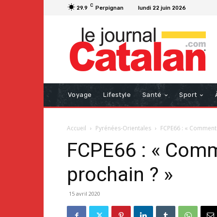
C
29.9
Perpignan
lundi 22 juin 2026
Voyage
Lifestyle
Santé
Sport
Accueil
Pyrénées-Orientales
FCPE66 : « Comment p
FCPE66 : « Comme
prochain ? »
15 avril 2020