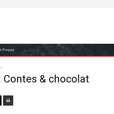
À Propos
at
: Contes & chocolat