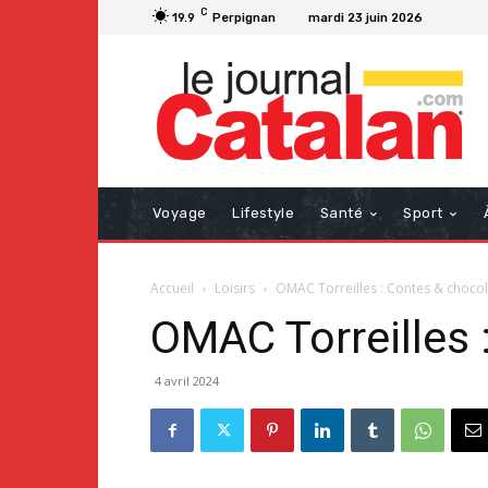
C
19.9
Perpignan
mardi 23 juin 2026
Voyage
Lifestyle
Santé
Sport
Accueil
Loisirs
OMAC Torreilles : Contes & chocol
OMAC Torreilles 
4 avril 2024