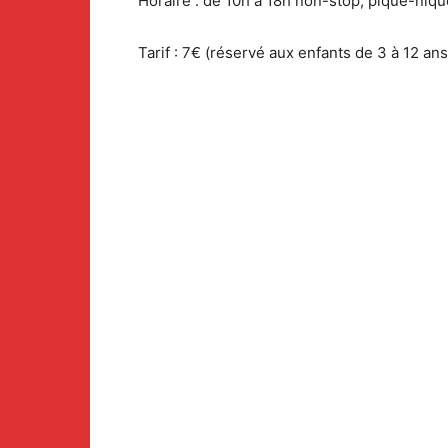
Horaire : de 10h à 18h non-stop, pique-niqu
Tarif : 7€ (réservé aux enfants de 3 à 12 an