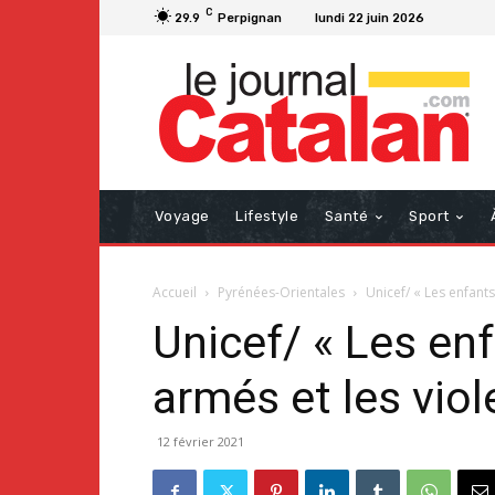
C
29.9
Perpignan
lundi 22 juin 2026
Voyage
Lifestyle
Santé
Sport
Accueil
Pyrénées-Orientales
Unicef/ « Les enfants
Unicef/ « Les enf
armés et les vio
12 février 2021