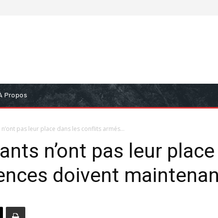
À Propos
 n’ont pas leur place dans les conflits armés...
ants n’ont pas leur place
lences doivent maintenan