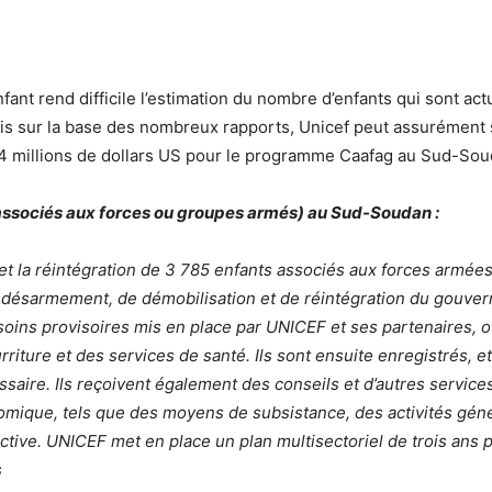
nfant rend difficile l’estimation du nombre d’enfants qui sont actu
s sur la base des nombreux rapports, Unicef peut assurément su
 4 millions de dollars US pour le programme Caafag au Sud-Sou
ssociés aux forces ou groupes armés) au Sud-Soudan :
n et la réintégration de 3 785 enfants associés aux forces arm
e désarmement, de démobilisation et de réintégration du gouve
 soins provisoires mis en place par UNICEF et ses partenaires, o
rriture et des services de santé. Ils sont ensuite enregistrés,
essaire. Ils reçoivent également des conseils et d’autres servic
mique, tels que des moyens de subsistance, des activités géné
active. UNICEF met en place un plan multisectoriel de trois ans p
s