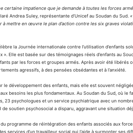
ne certaine impatience que je demande à toutes les forces ar
claré Andrea Suley, représentante d’Unicef au Soudan du Sud.
«
à mettre en œuvre le plan d’action contre les six graves violati
bre la Journée internationale contre l’utilisation d’enfants sold
x ». Elle est basée sur des témoignages réels d’enfants au Soudan
nfants par les forces et groupes armés. Après avoir été libérés 
ements agressifs, à des pensées obsédantes et à l’anxiété.
 le développement des enfants, mais elle est souvent négligée 
ux besoins les plus fondamentaux. Au Soudan du Sud, où le fard
res, 23 psychologues et un service psychiatrique avec un nombre l
 de soutien psychosocial a disparu, aggravant une situation déjà 
le du programme de réintégration des enfants associés aux forc
 services d’un travailleur social qui l’aide à surmonter ses diff