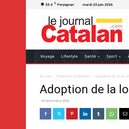
C
33.4
Perpignan
mardi 23 juin 2026
Voyage
Lifestyle
Santé
Sport
Accueil
Pyrénées-Orientales
Adoption de la loi e
Adoption de la l
14 décembre 2020