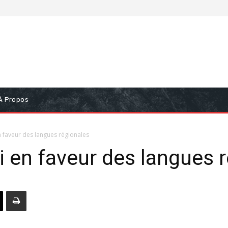
À Propos
n faveur des langues régionales
oi en faveur des langues 