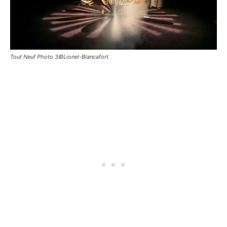
Tout Neuf Photo 3©Lionel-Blancafort