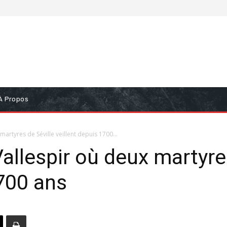
À Propos
 martyres de Séville veillent depuis 1700...
 Vallespir où deux martyre
1700 ans