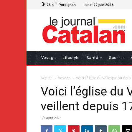
C
25.4
Perpignan
lundi 22 juin 2026
Voyage
Lifestyle
Santé
Sport
Accueil
Voyage
Voici l’église du Vallespir où deux
Voici l’église du
veillent depuis 
26 août 2025