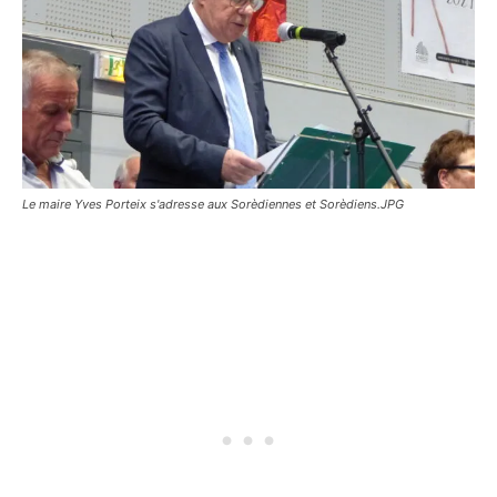
Le maire Yves Porteix s'adresse aux Sorèdiennes et Sorèdiens.JPG