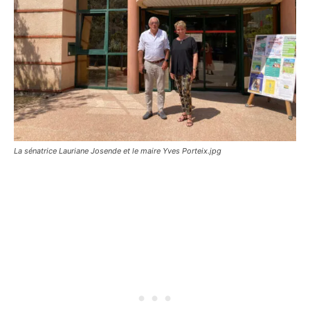
La sénatrice Lauriane Josende et le maire Yves Porteix.jpg