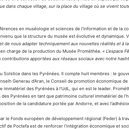
 que dans chaque
village, sur la place du village où se vivent tou
onférences en muséologie et sciences de l’information et de la 
convenu que la structure du musée est évolutive et dynamique. V
met de nous adapter techniquement
aux nouvelles réalités et à 
té en charge de la production du Musée Prométhée. «
L’espace F
es contributions
apportées aux réseaux sociaux avec notre ha
du Solstice dans les Pyrénées. Il compte huit membres : le gou
Conselh Generau d’Aran, le Conseil de promotion économique de la
ne immatériel des Pyrénées à l’UdL, qui en est le leader. Prométh
des Pyrénées en tant que patrimoine culturel immatériel de l’hum
osition de la candidature portée par Andorre, et avec l’adhésio
par le Fonds européen de développement régional (Feder) à tra
tif de Poctefa est de renforcer l’intégration économique et soc