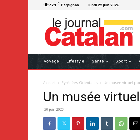
C
32.1
Perpignan
lundi 22 juin 2026
Voyage
Lifestyle
Santé
Sport
Accueil
Pyrénées-Orientales
Un musée virtuel po
Un musée virtuel
30 juin 2020