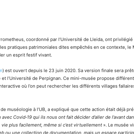
rometheus, coordonné par l’Université de Lleida, ont privilégié l
é les pratiques patrimoniales dites empêchés en ce contexte, 
r un esprit festif vivant.
m
) est ouvert depuis le 23 juin 2020. Sa version finale sera prêt
re et l’Université de Perpignan. Ce mini-musée propose différent
interactive où l’on peut rechercher les différents villages fall
 de muséologie à l’UB, a expliqué que cette action était déjà p
 avec Covid‐19 qui ils nous ont fait décider d’aller de l’avant d
 vie plus facilement, même si c’est
virtuellement
». Le musée virt
eb ou une collection de documentation, mais un espace particip