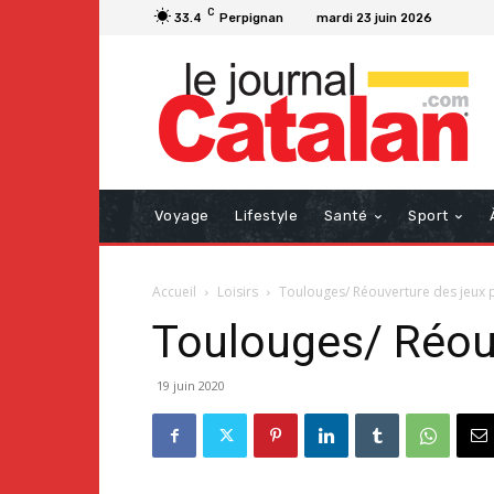
C
33.4
Perpignan
mardi 23 juin 2026
Voyage
Lifestyle
Santé
Sport
Accueil
Loisirs
Toulouges/ Réouverture des jeux 
Toulouges/ Réouv
19 juin 2020