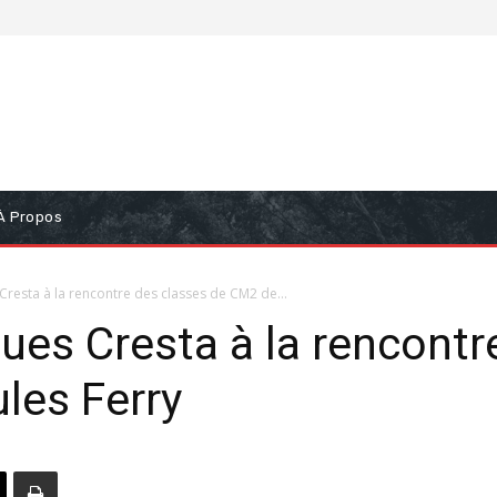
À Propos
Cresta à la rencontre des classes de CM2 de...
ues Cresta à la rencontr
les Ferry