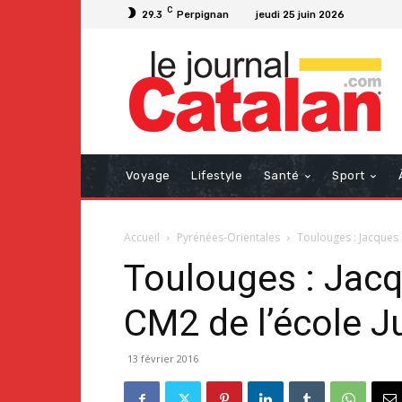
C
29.3
Perpignan
jeudi 25 juin 2026
Voyage
Lifestyle
Santé
Sport
Accueil
Pyrénées-Orientales
Toulouges : Jacques 
Toulouges : Jacq
CM2 de l’école Ju
13 février 2016