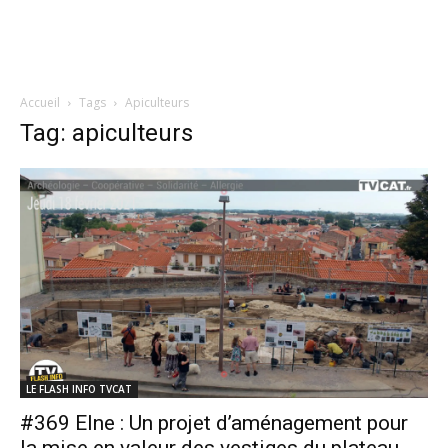
Accueil
Tags
Apiculteurs
Tag: apiculteurs
LE FLASH INFO TVCAT
#369 Elne : Un projet d’aménagement pour
la mise en valeur des vestiges du plateau