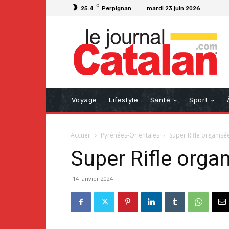
C
25.4
Perpignan
mardi 23 juin 2026
Voyage
Lifestyle
Santé
Sport
Accueil
Pyrénées-Orientales
Super Rifle organisé
Super Rifle orga
14 janvier 2024