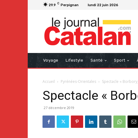
C
29.9
Perpignan
lundi 22 juin 2026
Voyage
Lifestyle
Santé
Sport
Accueil
Pyrénées-Orientales
Spectacle « Borbory
Spectacle « Borb
27 décembre 2019