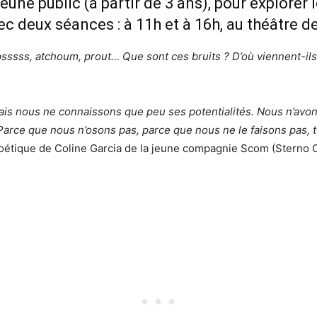
une public (à partir de 3 ans), pour explorer l
ec deux séances : à 11h et à 16h, au théâtre d
psssss, atchoum, prout… Que sont ces bruits ? D’où viennent-ils ?
ais nous ne connaissons que peu ses potentialités. Nous n’avons
 Parce que nous n’osons pas, parce que nous ne le faisons pas
oétique de Coline Garcia de la jeune compagnie Scom (Sterno C