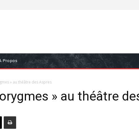
À Propos
gmes » au théâtre des Aspres
orygmes » au théâtre de