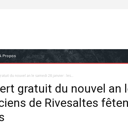
À Propos
ratuit du nouvel an le samedi 28 janvier : les...
ert gratuit du nouvel an 
iciens de Rivesaltes fêten
s