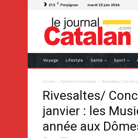
C
21.5
Perpignan
mardi 23 juin 2026
Voyage
Lifestyle
Santé
Sport
Accueil
Pyrénées-Orientales
Rivesaltes/ Concert g
Rivesaltes/ Conc
janvier : les Mus
année aux Dôme