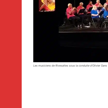
Les musiciens de Rivesaltes sous la conduite d'Olivier Sans