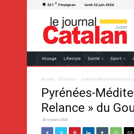
C
32.1
Perpignan
lundi 22 juin 2026
Voyage
Lifestyle
Santé
Sport
Accueil
Économie
Pyrénées-Méditerranée/ Face au
Pyrénées-Méditer
Relance » du Go
28 octobre 2020