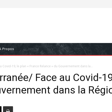
À Propos
 Covid-19, le plan « France Relance » du Gouvernement dans la...
ranée/ Face au Covid-19,
uvernement dans la Régi