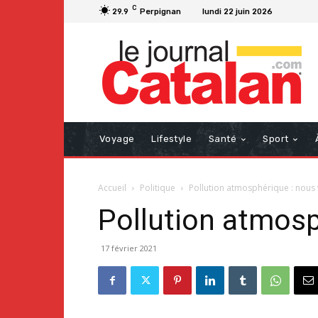
C
29.9
Perpignan
lundi 22 juin 2026
Voyage
Lifestyle
Santé
Sport
Accueil
Politique
Pollution atmosphérique : nous 
Pollution atmosp
17 février 2021