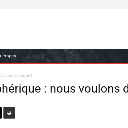
À Propos
voulons du bon air !
hérique : nous voulons d