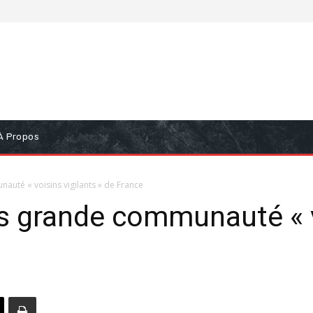
À Propos
auté « voisins vigilants » de France
us grande communauté « v