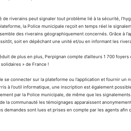
 riverains peut signaler tout problème lié à la sécurité, l’hygi
 plateforme, la Police municipale reçoit en temps réel le signalem
semble des riverains géographiquement concernés. Grâce à l’app
aussitôt, soit en dépêchant une unité et/ou en informant les ri
éduit de plus en plus, Perpignan compte d’ailleurs 1 700 foyers c
solidaires » de France !
fit de se connecter sur la plateforme ou l’application et fournir u
erris à l’outil informatique, une inscription est également possi
quement par la Police municipale, de même que les signalements. 
le de la communauté les témoignages apparaissent anonymement
 les demandes sont lues et prises en compte par les agents af