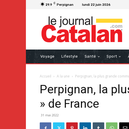
C
29.9
Perpignan
lundi 22 juin 2026
Voyage
Lifestyle
Santé
Sport
Accueil
A la une
Perpignan, la plus grande commun
Perpignan, la pl
» de France
31 mai 2022