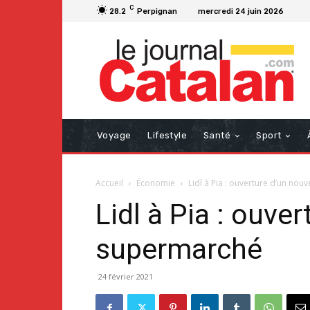
C
28.2
Perpignan
mercredi 24 juin 2026
Voyage
Lifestyle
Santé
Sport
Accueil
Économie
Lidl à Pia : ouverture d’un no
Lidl à Pia : ouv
supermarché
24 février 2021