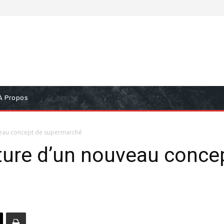
À Propos
uveau concept de supermarché
erture d’un nouveau conce