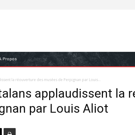
À Propos
issent la réouverture des musées de Perpignan par Louis...
talans applaudissent la 
nan par Louis Aliot