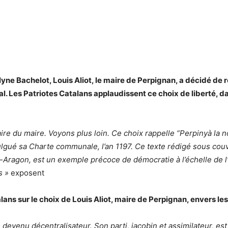
elyne Bachelot, Louis Aliot, le maire de Perpignan, a décidé de
l. Les Patriotes Catalans applaudissent ce choix de liberté, da
aire du maire. Voyons plus loin. Ce choix rappelle “Perpinyà la 
ulgué sa Charte communale, l’an 1197. Ce texte rédigé sous couv
e-Aragon, est un exemple précoce de démocratie à l’échelle de 
s »
exposent
talans sur le choix de Louis Aliot, maire de Perpignan, envers l
pas devenu décentralisateur. Son parti, jacobin et assimilateur, e