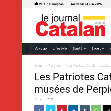
C
20.4
Perpignan
mercredi 24 juin 2026
Voyage
Lifestyle
Santé
Sport
Accueil
Perpignan
Les Patriotes Catalans applaud
Les Patriotes Ca
musées de Perpig
9 février 2021