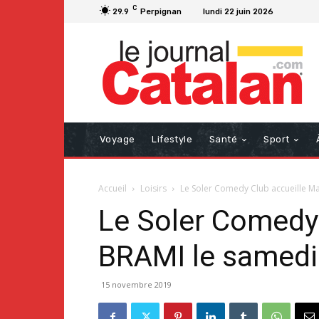
C
29.9
Perpignan
lundi 22 juin 2026
Voyage
Lifestyle
Santé
Sport
Accueil
Loisirs
Le Soler Comedy Club accueille Ma
Le Soler Comedy
BRAMI le samedi
15 novembre 2019