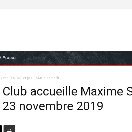
À Propos
xime SENDRE et Jo BRAMI le samedi...
 Club accueille Maxime 
 23 novembre 2019