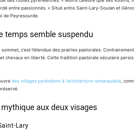
bitué des routes pyrénéennes. « Moins célèbre que ses voisins, i
gardé entre passionnés. » Situé entre Saint-Lary-Soulan et Géno
Col de Peyresourde.
ù le temps semble suspendu
sommet, c’est l’étendue des prairies pastorales. Contrairement 
t chevaux en liberté. Cette tradition pastorale séculaire persis
couvre
des villages pyrénéens à l’architecture remarquable
, com
préservé.
n mythique aux deux visages
Saint-Lary