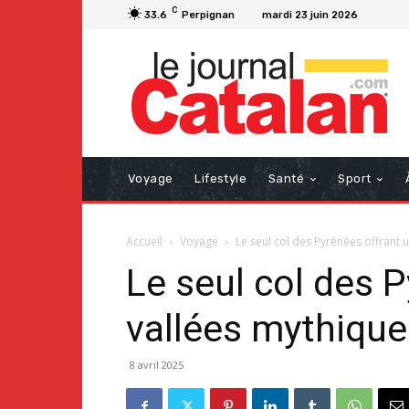
C
33.6
Perpignan
mardi 23 juin 2026
Voyage
Lifestyle
Santé
Sport
Accueil
Voyage
Le seul col des Pyrénées offrant u
Le seul col des 
vallées mythique
8 avril 2025