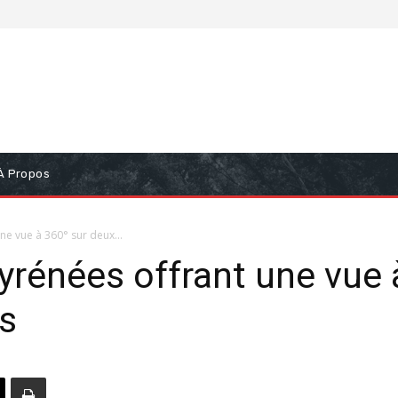
À Propos
ne vue à 360° sur deux...
Pyrénées offrant une vue 
s