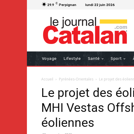
C
29.9
Perpignan
lundi 22 juin 2026
Voyage
Lifestyle
Santé
Sport
Accueil
Pyrénées-Orientales
Le projet des éolienn
Le projet des éol
MHI Vestas Offsh
éoliennes