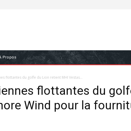
À Propos
es flottantes du golfe du Lion retient MHI Vestas...
iennes flottantes du golf
ore Wind pour la fournit