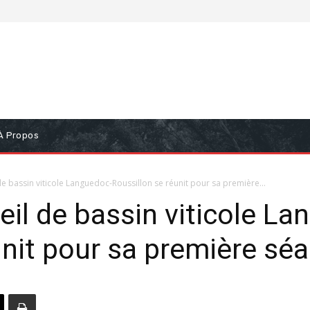
À Propos
e bassin viticole Languedoc-Roussillon se réunit pour sa première...
il de bassin viticole La
unit pour sa première sé