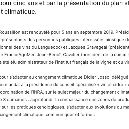
ur cinq ans et par la présentation du plan str
t climatique.
Roussillon est renouvelé pour 5 ans en septembre 2019. Présidé
 représentants des personnes publiques intéressées ainsi que d
sionnel des vins du Languedoc) et Jacques Gravegeal (président 
 de FranceAgriMer. Jean-Benoît Cavalier (président de la commi
té élu administrateur de l’institut français de la vigne et du vi
le pour s’adapter au changement climatique Didier Josso, délégué
ndat à la présidence du conseil spécialisé « vin et cidre » d
oordination de l’INRA, sur le sujet majeur du changement climat
 de 8 domaines : approfondir la connaissance des zones de produc
ir sur les pratiques œnologiques, s’adapter aux évolutions du ma
 changement climatique, communiquer et former.