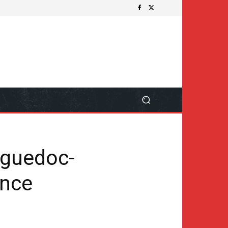
nguedoc-
ance