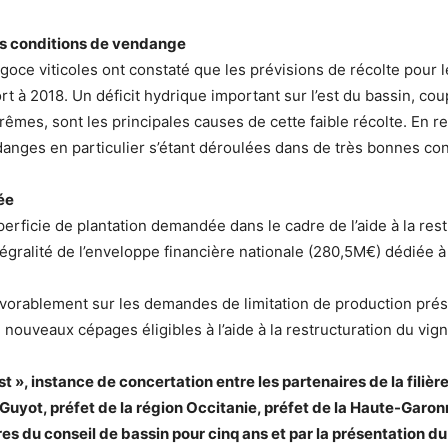
es conditions de vendange
goce viticoles ont constaté que les prévisions de récolte pour 
ort à 2018. Un déficit hydrique important sur l’est du bassin, co
êmes, sont les principales causes de cette faible récolte. En rev
anges en particulier s’étant déroulées dans de très bonnes con
ée
erficie de plantation demandée dans le cadre de l’aide à la res
ntégralité de l’enveloppe financière nationale (280,5M€) dédiée à 
 favorablement sur les demandes de limitation de production pr
e nouveaux cépages éligibles à l’aide à la restructuration du vig
 », instance de concertation entre les partenaires de la filière
Guyot, préfet de la région Occitanie, préfet de la Haute-Garon
u conseil de bassin pour cinq ans et par la présentation du pl