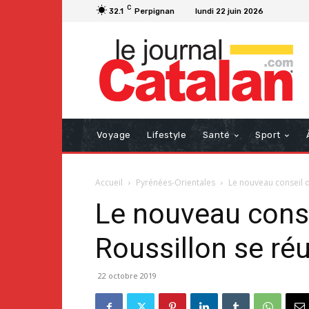
C
32.1
Perpignan
lundi 22 juin 2026
Voyage
Lifestyle
Santé
Sport
Accueil
Pyrénées-Orientales
Le nouveau conseil d
Le nouveau conse
Roussillon se ré
22 octobre 2019