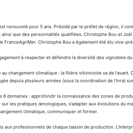
est renouvelé pour 5 ans. Présidé par le préfet de région, il c
on ainsi que des personnalités qualifiées. Christophe Bou et Joë
 de FranceAgriMer. Christophe Bou a également été élu vice-pré
agement à respecter et défendre la diversité des vignobles du 
e au changement climatique : la filière vitivinicole va de l’avant. 
gée depuis plusieurs années (sous la coordination de l’Inra) su
 de 8 domaines : approfondir la connaissance des zones de produc
ir sur les pratiques œnologiques, s’adapter aux évolutions du ma
 changement climatique, communiquer et former.
s aux professionnels de chaque bassin de production. L’Interp