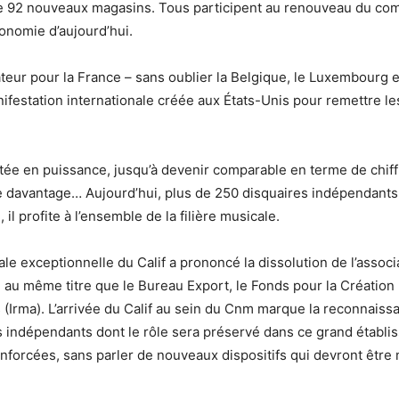
de 92 nouveaux magasins. Tous participent au renouveau du comm
onomie d’aujourd’hui.
ateur pour la France – sans oublier la Belgique, le Luxembourg 
ifestation internationale créée aux États-Unis pour remettre 
ontée en puissance, jusqu’à devenir comparable en terme de chif
 davantage… Aujourd’hui, plus de 250 disquaires indépendants 
 profite à l’ensemble de la filière musicale.
 exceptionnelle du Calif a prononcé la dissolution de l’associat
u même titre que le Bureau Export, le Fonds pour la Création M
Irma). L’arrivée du Calif au sein du Cnm marque la reconnaissa
es indépendants dont le rôle sera préservé dans ce grand établi
renforcées, sans parler de nouveaux dispositifs qui devront êtr