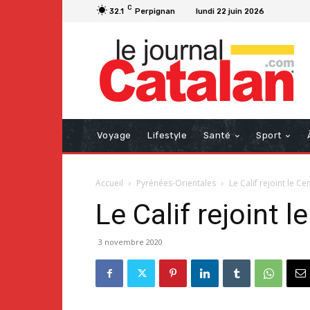
C
32.1
Perpignan
lundi 22 juin 2026
Voyage
Lifestyle
Santé
Sport
Accueil
Pyrénées-Orientales
Le Calif rejoint le C
Le Calif rejoint 
3 novembre 2020