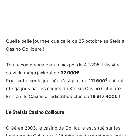
Quelle belle journée que celle du 25 octobre au Stelsia
Casino Collioure !
Tout a commencé par un jackpot de 4 320€, très vite
suivi du méga jackpot de
32 000€
!
€
Pour cette seule journée c’est plus de
111 600
qui ont
été gagnés par les clients du Stelsia Casino Collioure.
En 1 an, le Casino a redistribué plus de
19 917 400€
!
Le Stelsia Casino Collioure
Créé en 2003, le casino de Collioure est situé sur les
hauteurs de Collioure, à 15 minutes de perpignan, entre