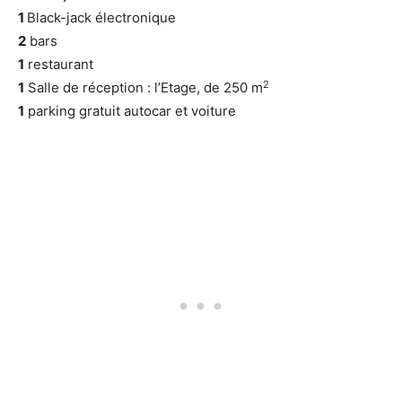
1
Black-jack électronique
2
bars
1
restaurant
2
1
Salle de réception : l’Etage, de 250 m
1
parking gratuit autocar et voiture