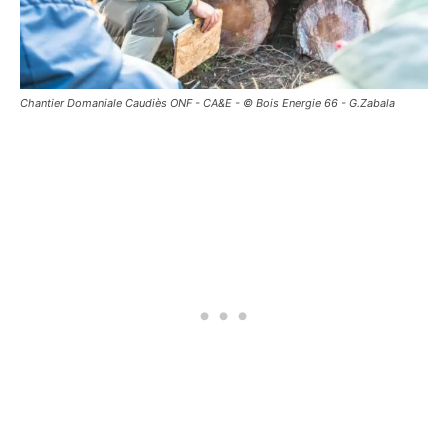
Chantier Domaniale Caudiès ONF - CA&E - © Bois Energie 66 - G.Zabala