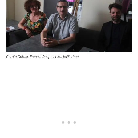
Carole Gohier, Francis Daspe et Mickaël Idrac