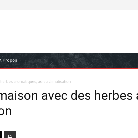
À Propos
s herbes aromatiques, adieu climatisation
a maison avec des herbes
ion