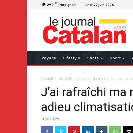
C
29.9
Perpignan
lundi 22 juin 2026
Voyage
Lifestyle
Santé
Sport
Accueil
Lifestyle
J’ai rafraîchi ma maison avec de
J’ai rafraîchi m
adieu climatisat
4 juin 2025