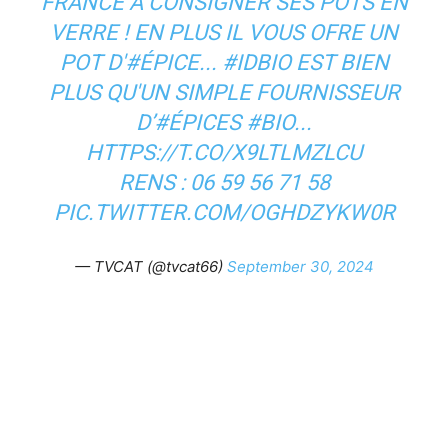
FRANCE À CONSIGNER SES POTS EN
VERRE ! EN PLUS IL VOUS OFRE UN
POT D'
#ÉPICE
...
#IDBIO
EST BIEN
PLUS QU'UN SIMPLE FOURNISSEUR
D’
#ÉPICES
#BIO
...
HTTPS://T.CO/X9LTLMZLCU
RENS : 06 59 56 71 58
PIC.TWITTER.COM/OGHDZYKW0R
— TVCAT (@tvcat66)
September 30, 2024