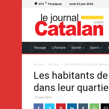
C
29.9
Perpignan
lundi 22 juin 2026
Voyage
Lifestyle
Santé
Sport
Accueil
A la une
Les habitants de Clodion dénonce
Les habitants de
dans leur quartie
17 mars 2016