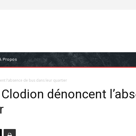
À Propos
nt l’absence de bus dans leur quartier
 Clodion dénoncent l’ab
r