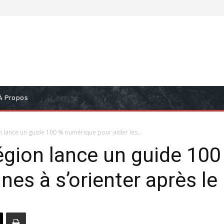
À Propos
 lance un guide 100 % numérique pour aider les...
égion lance un guide 10
unes à s’orienter après le