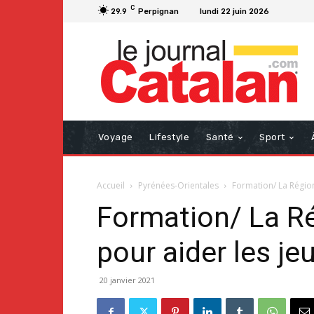
C
29.9
Perpignan
lundi 22 juin 2026
Voyage
Lifestyle
Santé
Sport
Accueil
Pyrénées-Orientales
Formation/ La Région
Formation/ La R
pour aider les je
20 janvier 2021