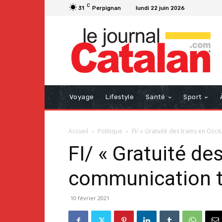
C
31
Perpignan
lundi 22 juin 2026
Voyage
Lifestyle
Santé
Sport
Accueil
Politique
FI/ « Gratuité des trains en Occi
FI/ « Gratuité des
communication t
10 février 2021