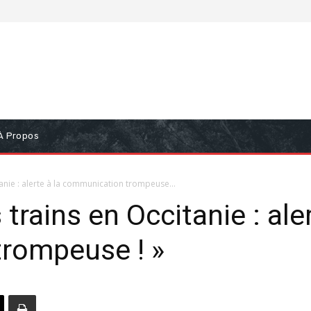
À Propos
tanie : alerte à la communication trompeuse...
 trains en Occitanie : aler
rompeuse ! »