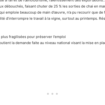
se à l’arrêt de l’œnotourisme, ralentissement des exportations
aux débouchés, faisant chuter de 25 % les sorties de chai en mars
e, qui emploie beaucoup de main d’œuvre, n’a pu recourir que de 
é d’interrompre le travail à la vigne, surtout au printemps. Résu
 plus fragilisées pour préserver l’emploi
outient la demande faite au niveau national visant la mise en pla