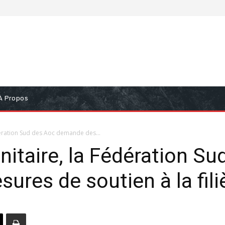
À Propos
édération Sud des Aoc demande des...
anitaire, la Fédération S
es de soutien à la filiè