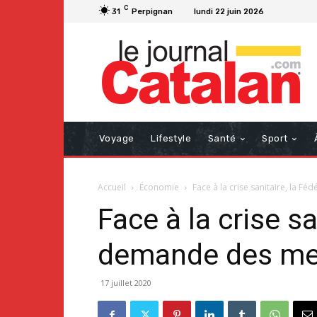
C
31
Perpignan
lundi 22 juin 2026
Voyage
Lifestyle
Santé
Sport
Accueil
Économie
Face à la crise sanitaire, la F
Face à la crise s
demande des mesur
17 juillet 2020