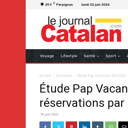
C
29.9
Perpignan
lundi 22 juin 2026
Voyage
Lifestyle
Santé
Sport
Accueil
Économie
Étude Pap Vacances/ Été 2022 : 
Étude Pap Vacanc
réservations par 
30 juin 2022