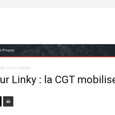
À Propos
nky : la CGT mobilise
r Linky : la CGT mobilis