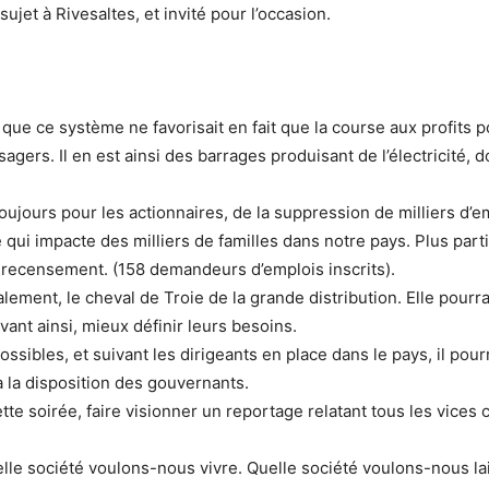
ujet à Rivesaltes, et invité pour l’occasion.
ue ce système ne favorisait en fait que la course aux profits po
agers. Il en est ainsi des barrages produisant de l’électricité,
oujours pour les actionnaires, de la suppression de milliers d’empl
ui impacte des milliers de familles dans notre pays. Plus part
recensement. (158 demandeurs d’emplois inscrits).
alement, le cheval de Troie de la grande distribution. Elle pour
nt ainsi, mieux définir leurs besoins.
ossibles, et suivant les dirigeants en place dans le pays, il po
 la disposition des gouvernants.
ette soirée, faire visionner un reportage relatant tous les vices 
uelle société voulons-nous vivre. Quelle société voulons-nous la