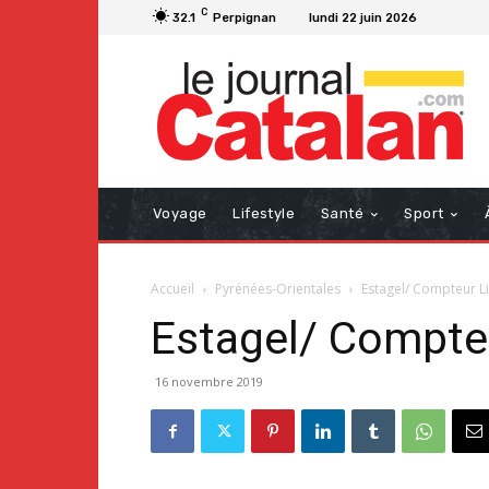
C
32.1
Perpignan
lundi 22 juin 2026
Voyage
Lifestyle
Santé
Sport
Accueil
Pyrénées-Orientales
Estagel/ Compteur Li
Estagel/ Compteu
16 novembre 2019