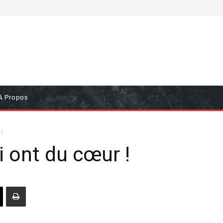
À Propos
!
 ont du cœur !