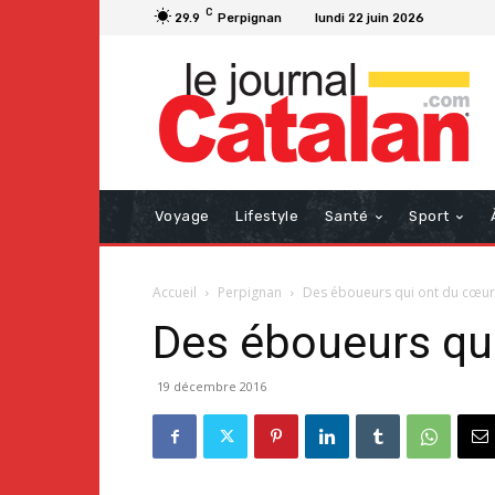
C
29.9
Perpignan
lundi 22 juin 2026
Voyage
Lifestyle
Santé
Sport
Accueil
Perpignan
Des éboueurs qui ont du cœur 
Des éboueurs qui
19 décembre 2016