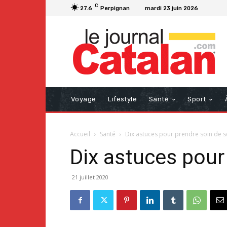
C
27.6
Perpignan
mardi 23 juin 2026
Voyage
Lifestyle
Santé
Sport
Accueil
Santé
Dix astuces pour prendre soin de s
Dix astuces pour
21 juillet 2020