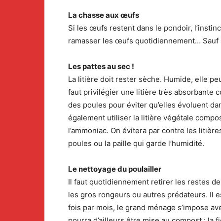
La chasse aux œufs
Si les œufs restent dans le pondoir, l’insti
ramasser les œufs quotidiennement… Sauf si bi
Les pattes au sec !
La litière doit rester sèche. Humide, elle pe
faut privilégier une litière très absorbante
des poules pour éviter qu’elles évoluent dan
également utiliser la litière végétale comp
l’ammoniac. On évitera par contre les litièr
poules ou la paille qui garde l’humidité.
Le nettoyage du poulailler
Il faut quotidiennement retirer les restes d
les gros rongeurs ou autres prédateurs. Il e
fois par mois, le grand ménage s’impose avec
pourra d’ailleurs être mise au compost : la f