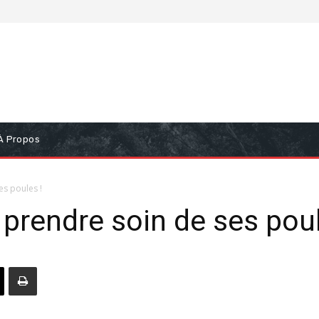
À Propos
es poules !
 prendre soin de ses poul