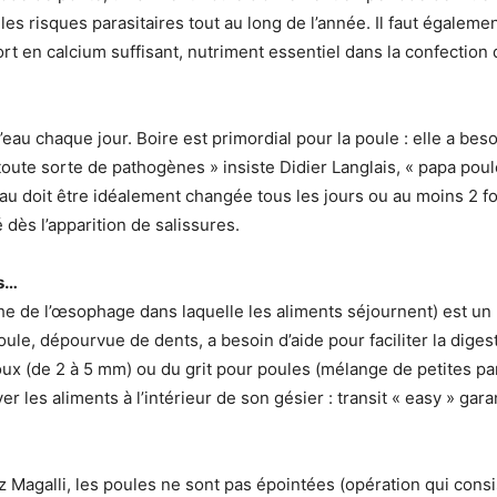
les risques parasitaires tout au long de l’année. Il faut égalemen
rt en calcium suffisant, nutriment essentiel dans la confection
l’eau chaque jour. Boire est primordial pour la poule : elle a be
 toute sorte de pathogènes » insiste Didier Langlais, « papa pou
u doit être idéalement changée tous les jours ou au moins 2 foi
 dès l’apparition de salissures.
ts…
che de l’œsophage dans laquelle les aliments séjournent) est un
le, dépourvue de dents, a besoin d’aide pour faciliter la digesti
illoux (de 2 à 5 mm) ou du grit pour poules (mélange de petites pa
er les aliments à l’intérieur de son gésier : transit « easy » garan
 Magalli, les poules ne sont pas épointées (opération qui consis