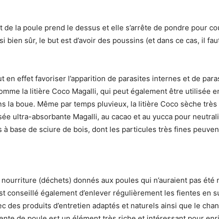
nct de la poule prend le dessus et elle s’arrête de pondre pour c
en sûr, le but est d’avoir des poussins (et dans ce cas, il faut 
ut en effet favoriser l’apparition de parasites internes et de par
 comme la litière Coco Magalli, qui peut également être utilisée
s la boue. Même par temps pluvieux, la litière Coco sèche très vi
osée ultra-absorbante Magalli, au cacao et au yucca pour neutra
es à base de sciure de bois, dont les particules très fines peuv
e nourriture (déchets) donnés aux poules qui n’auraient pas été
st conseillé également d’enlever régulièrement les fientes en su
 des produits d’entretien adaptés et naturels ainsi que le chang
iente de poule est un élément très riche et intéressant pour enri