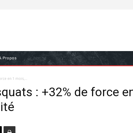
À Propos
rce en 1 mois,...
 squats : +32% de force e
ité