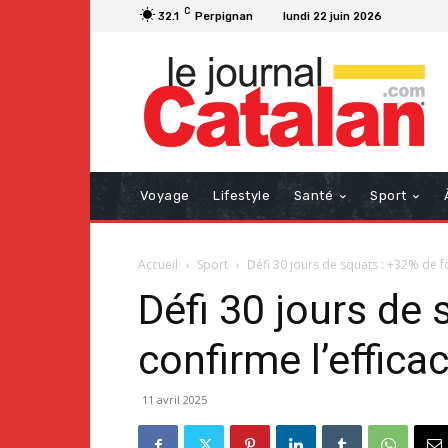
C
32.1
Perpignan
lundi 22 juin 2026
Voyage
Lifestyle
Santé
Sport
Accueil
Sport
Défi 30 jours de squats : +32% de fo
Défi 30 jours de
confirme l’efficac
11 avril 2025