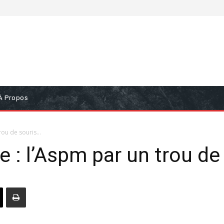
À Propos
trou de souris…
e : l’Aspm par un trou de