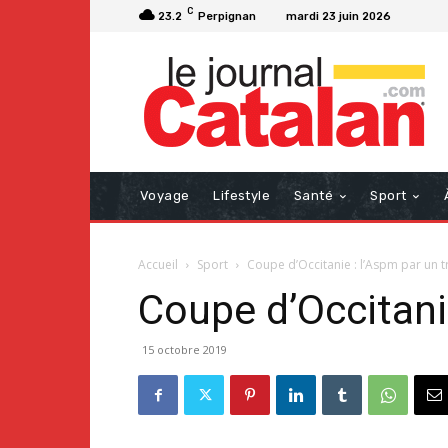
C
23.2
Perpignan
mardi 23 juin 2026
Voyage
Lifestyle
Santé
Sport
Accueil
Sport
Coupe d’Occitanie : l’Aspm par un 
Coupe d’Occitani
15 octobre 2019