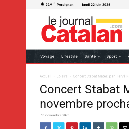
C
29.9
Perpignan
lundi 22 juin 2026
Voyage
Lifestyle
Santé
Sport
Accueil
Loisirs
Concert Stabat Mater, par Hervé 
Concert Stabat M
novembre proch
10 novembre 2020