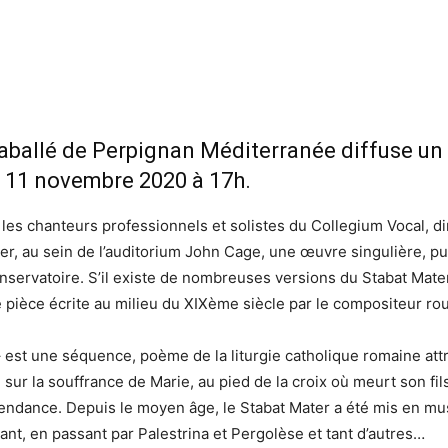
aballé de Perpignan Méditerranée diffuse un 
i 11 novembre 2020 à 17h.
 les chanteurs professionnels et solistes du Collegium Vocal, dir
nner, au sein de l’auditorium John Cage, une œuvre singulière, p
ervatoire. S’il existe de nombreuses versions du Stabat Mater,
 pièce écrite au milieu du XIXème siècle par le compositeur rou
– est une séquence, poème de la liturgie catholique romaine at
e sur la souffrance de Marie, au pied de la croix où meurt son fils
nscendance. Depuis le moyen âge, le Stabat Mater a été mis en 
ant, en passant par Palestrina et Pergolèse et tant d’autres…