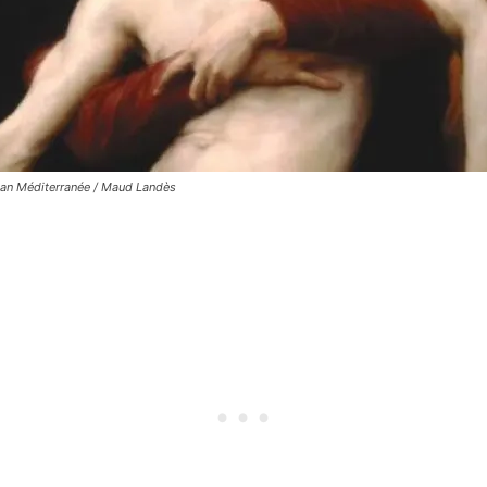
nan Méditerranée / Maud Landès