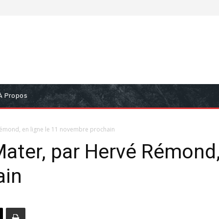
À Propos
Rémond, en ligne le 11 novembre prochain
ater, par Hervé Rémond, 
ain