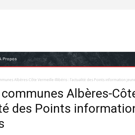
À Propos
es Albères-Côte Vermeille-Illibéris : l’actualité des Points information jeunes
communes Albères-Côte 
ualité des Points informati
s