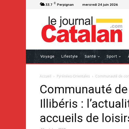
C
33.7
Perpignan
mercredi 24 juin 2026
Voyage
Lifestyle
Santé
Sport
Accueil
Pyrénées-Orientales
Communauté de commun
Communauté de 
Illibéris : l’act
accueils de loisir