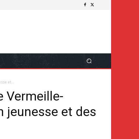
se et...
Vermeille-
on jeunesse et des