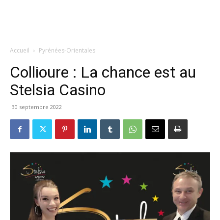
Accueil
Pyrénées-Orientales
Collioure : La chance est au
Stelsia Casino
30 septembre 2022