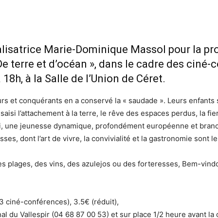
réalisatrice Marie-Dominique Massol pour la pr
e terre et d’océan », dans le cadre des cin
 18h, à la Salle de l’Union de Céret.
urs et conquérants en a conservé la « saudade ». Leurs enfants s
a saisi l’attachement à la terre, le rêve des espaces perdus, la fi
ui, une jeunesse dynamique, profondément européenne et branch
ses, dont l’art de vivre, la convivialité et la gastronomie sont le
es plages, des vins, des azulejos ou des forteresses, Bem-vindo
s 3 ciné-conférences), 3.5€ (réduit),
l du Vallespir (04 68 87 00 53) et sur place 1/2 heure avant la