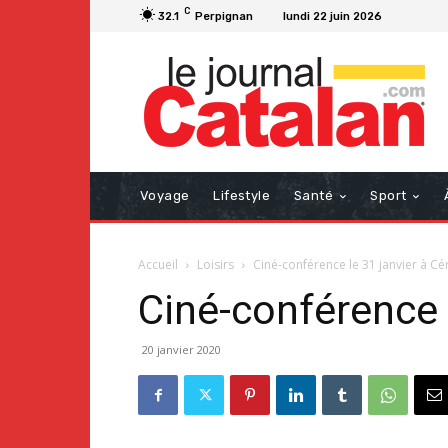
C
32.1
Perpignan
lundi 22 juin 2026
Voyage
Lifestyle
Santé
Sport
Accueil
Loisirs
Ciné-conférence le 31 janvier à Cé
Ciné-conférence l
20 janvier 2020