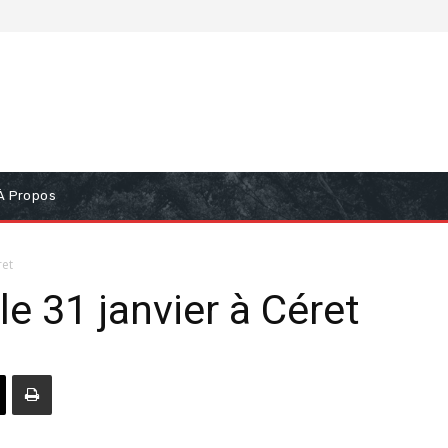
À Propos
ret
e 31 janvier à Céret