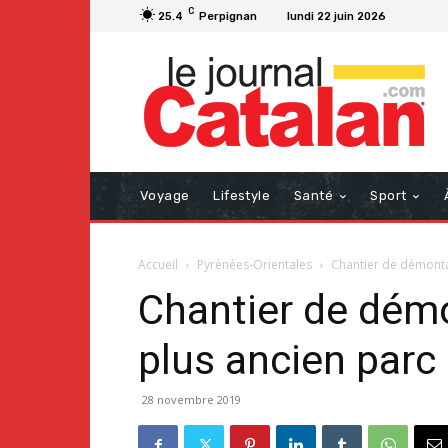
C
25.4
Perpignan
lundi 22 juin 2026
Voyage
Lifestyle
Santé
Sport
Accueil
Pyrénées-Orientales
Chantier de démontag
Chantier de démo
plus ancien parc 
28 novembre 2019