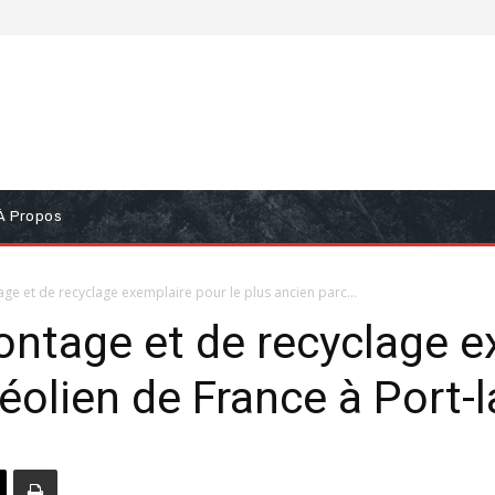
À Propos
e et de recyclage exemplaire pour le plus ancien parc...
ntage et de recyclage e
éolien de France à Port-