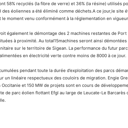
t 58% recyclés (la fibre de verre) et 36% (la résine) utilisés 
al des éoliennes a été éliminé comme déchets.A ce jour,le site é
ont le moment venu conformément à la réglementation en vigueur
oit également le démontage des 2 machines restantes de Port 
situées à proximité. Au total15machines seront ainsi démontées
nitaire sur le territoire de Sigean. La performance du futur par
limentées en électricité verte contre moins de 8000 à ce jour.
cumulées pendant toute la durée d’exploitation des parcs déma
r un linéaire respectueux des couloirs de migration. Engie Gree
en Occitanie et 150 MW de projets sont en cours de développeme
ote de parc éolien flottant Efgl au large de Leucate-Le Barcarè
le.