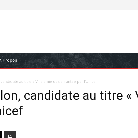
À Propos
candidate au titre « Ville amie des enfants » par l’Unicef
on, candidate au titre « 
nicef