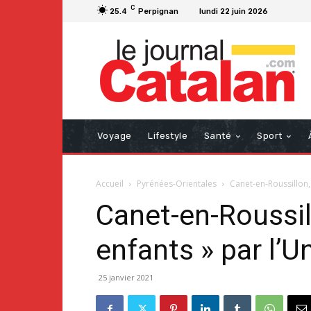
C
25.4
Perpignan
lundi 22 juin 2026
Voyage
Lifestyle
Santé
Sport
Accueil
Pyrénées-Orientales
Canet-en-Roussillon, 
Canet-en-Roussill
enfants » par l’U
25 janvier 2021