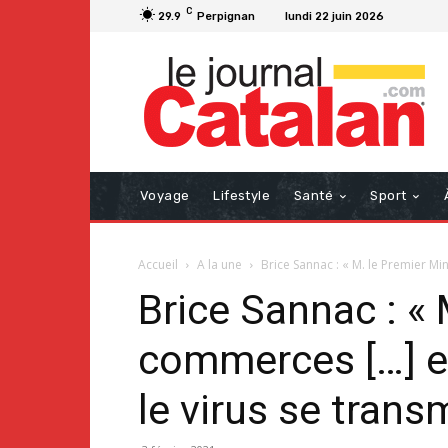
C
29.9
Perpignan
lundi 22 juin 2026
Voyage
Lifestyle
Santé
Sport
Accueil
A la une
Brice Sannac : « M. le Premier Mi
Brice Sannac : « 
commerces […] et
le virus se transm