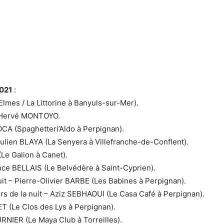
2021
:
mes / La Littorine à Banyuls-sur-Mer).
– Hervé MONTOYO.
CA (Spaghetteri’Aldo à Perpignan).
ulien BLAYA (La Senyera à Villefranche-de-Conflent).
Le Galion à Canet).
nce BELLAIS (Le Belvédère à Saint-Cyprien).
uit – Pierre-Olivier BARBE (Les Babines à Perpignan).
rs de la nuit – Aziz SEBHAOUI (Le Casa Café à Perpignan).
T (Le Clos des Lys à Perpignan).
RNIER (Le Maya Club à Torreilles).