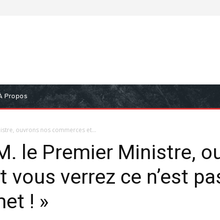
À Propos
nistre, ouvrons nos commerces et...
M. le Premier Ministre, 
 vous verrez ce n’est p
et ! »