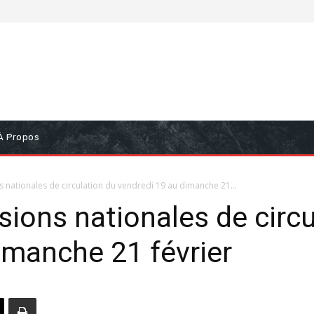
À Propos
ns nationales de circulation du vendredi 19 au dimanche 21...
sions nationales de circ
imanche 21 février