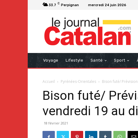
C
33.7
Perpignan
mercredi 24 juin 2026
Voyage
Lifestyle
Santé
Sport
Accueil
Pyrénées-Orientales
Bison futé/ Prévisio
Bison futé/ Prévi
vendredi 19 au d
18 février 2021