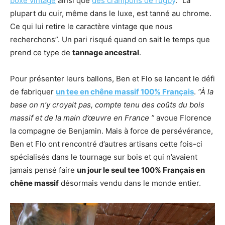
boxe vintage
ainsi que
des crampons de rugby
. “La
plupart du cuir, même dans le luxe, est tanné au chrome.
Ce qui lui retire le caractère vintage que nous
recherchons”. Un pari risqué quand on sait le temps que
prend ce type de
tannage ancestral
.
Pour présenter leurs ballons, Ben et Flo se lancent le défi
de fabriquer
un tee en chêne massif 100% Français
.
“À la
base on n’y croyait pas, compte tenu des coûts du bois
massif et de la main d’œuvre en France ”
avoue Florence
la compagne de Benjamin. Mais à force de persévérance,
Ben et Flo ont rencontré d’autres artisans cette fois-ci
spécialisés dans le tournage sur bois et qui n’avaient
jamais pensé faire
un jour le seul tee 100% Français en
chêne massif
désormais vendu dans le monde entier.