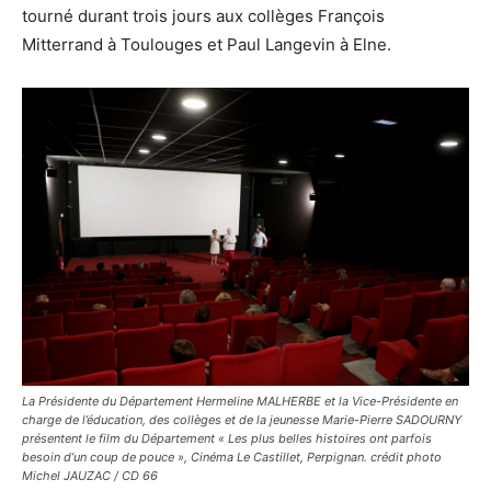
tourné durant trois jours aux collèges François
Mitterrand à Toulouges et Paul Langevin à Elne.
La Présidente du Département Hermeline MALHERBE et la Vice-Présidente en
charge de l’éducation, des collèges et de la jeunesse Marie-Pierre SADOURNY
présentent le film du Département « Les plus belles histoires ont parfois
besoin d’un coup de pouce », Cinéma Le Castillet, Perpignan. crédit photo
Michel JAUZAC / CD 66