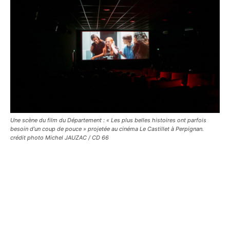
Une scène du film du Département : « Les plus belles histoires ont parfois
besoin d’un coup de pouce » projetée au cinéma Le Castillet à Perpignan.
crédit photo Michel JAUZAC / CD 66